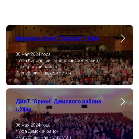
Конгресс-Холл "Торатау" г.Уфа
08 мая 2024 года,
г.Уфа Кировский, Ленинский, Советский,
Октябрьский районы
Республики Башкортостан
ДКиТ "Орион" Демского района
г.Уфы
06 мая 2024 года,
г.Уфа Демский район
Республики Башкортостан