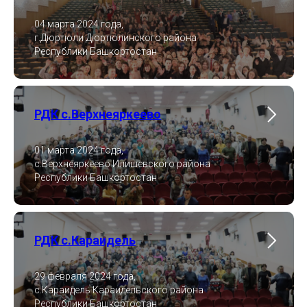
04 марта 2024 года,
г.Дюртюли Дюртюлинского района
Республики Башкортостан
РДК с.Верхнеяркеево
01 марта 2024 года,
с.Верхнеяркеево Илишевского района
Республики Башкортостан
РДК с.Караидель
29 февраля 2024 года,
с.Караидель Караидельского района
Республики Башкортостан