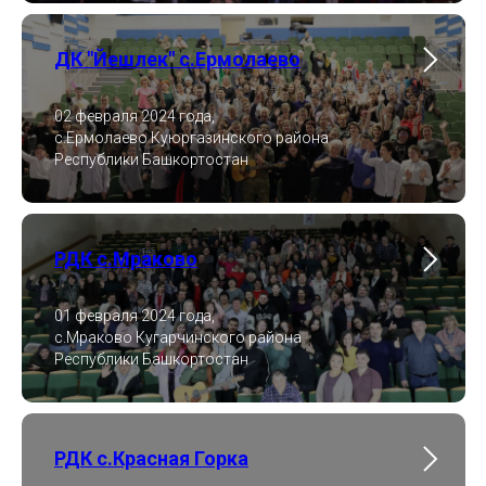
ДК "Йешлек" с.Ермолаево
02 февраля 2024 года,
с.Ермолаево Куюргазинского района
Республики Башкортостан
РДК с.Мраково
01 февраля 2024 года,
с.Мраково Кугарчинского района
Республики Башкортостан
РДК с.Красная Горка