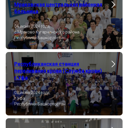
Мраковская центральная районная
больница
04 июня 2024 года,
с.Мраково Кугарчинского района
Республики Башкортостан
Республиканская станция
переливания крови (Служба крови)
г.Уфа
03 июня 2024 года,
г.Уфа
Республики Башкортостан