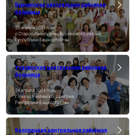
Бурзянская центральная районная
больница
25 апреля 2024 года,
с.Старосубхангулово Бурзянского района
Республики Башкортостан
Учалинская центральная районная
больница
24 апреля 2024 года,
г.Учалы Учалинского района
Республики Башкортостан
Белорецкая центральная районная