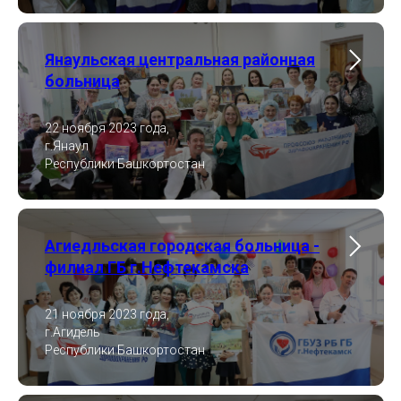
Янаульская центральная районная
больница
22 ноября 2023 года,
г.Янаул
Республики Башкортостан
Агиедльская городская больница -
филиал ГБ г.Нефтекамска
21 ноября 2023 года,
г.Агидель
Республики Башкортостан