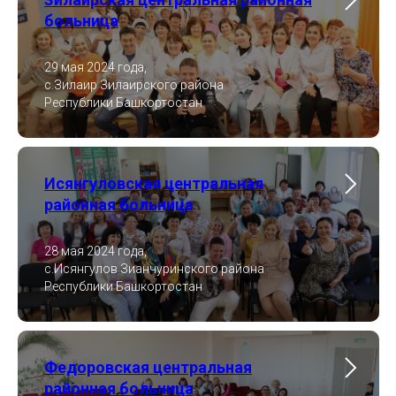
больница
29 мая 2024 года,
с.Зилаир Зилаирского района
Республики Башкортостан
Исянгуловская центральная
районная больница
28 мая 2024 года,
с.Исянгулов Зианчуринского района
Республики Башкортостан
Федоровская центральная
районная больница