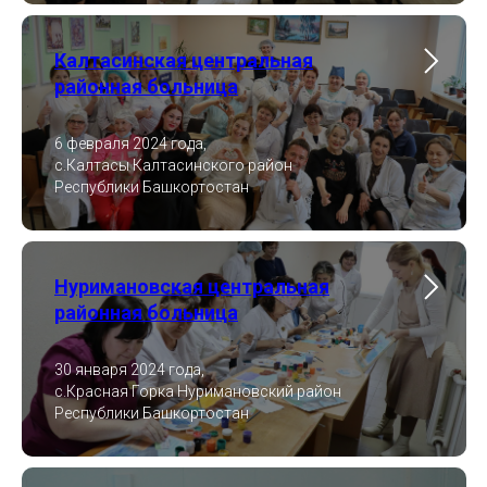
Калтасинская центральная
районная больница
6 февраля 2024 года,
с.Калтасы Калтасинского район
Республики Башкортостан
Нуримановская центральная
районная больница
30 января 2024 года,
с.Красная Горка Нуримановский район
Республики Башкортостан