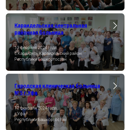
Караидельская центральная
районная больница
13 февраля 2024 года,
с.Караидель Караидельский район
Республики Башкортостан
Городская клиническая больница
№5 г.Уфа
12 февраля 2024 года,
г.Уфа
Республики Башкортостан