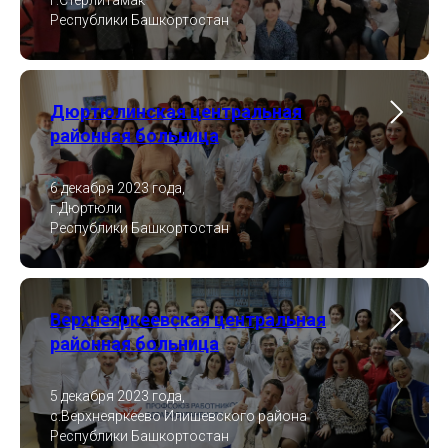
г.Стерлитамак
Республики Башкортостан
Дюртюлинская центральная
районная больница
6 декабря 2023 года,
г.Дюртюли
Республики Башкортостан
Верхнеяркеевская центральная
районная больница
5 декабря 2023 года,
с.Верхнеяркеево Илишевского района
Республики Башкортостан