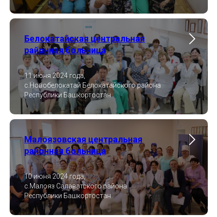
Белокатайская центральная
районная больница
11 июня 2024 года,
с.Новобелокатай Белокатайского района
Республики Башкортостан
Малоязовская центральная
районная больница
10 июня 2024 года,
с.Малояз Салаватского района
Республики Башкортостан