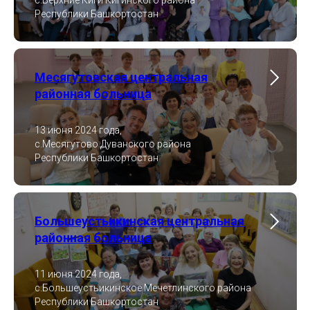
с.Верхние Киги Кигинского района
Республики Башкортостан
Месягутовская центральная
районная больница
13 июня 2024 года,
с.Месягутово Дуванского района
Республики Башкортостан
Большеустьикинская центральная
районная больница
11 июня 2024 года,
с.Большеустьикинское Мечетлинского района
Республики Башкортостан