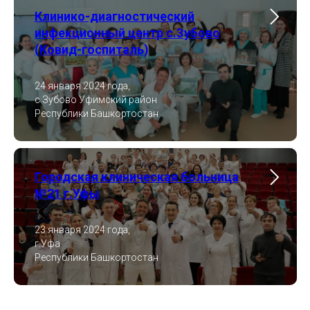
Клинико-диагностический
инфекционный центр с.Зубово
(Ковид-госпиталь)
24 января 2024 года,
с.Зубово Уфимский район
Республики Башкортостан
Городская клиническая больница
№21 г.Уфы
23 января 2024 года,
г.Уфа
Республики Башкортостан