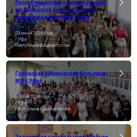
Республиканская станция скорой
медицинской помощи и центр
медицины катастроф г.Уфа
03 июня 2024 года,
г.Уфа
Республики Башкортостан
Городская клиническая больница
№8 г.Уфы
30 мая 2024 года,
г.Уфа
Республики Башкортостан
Зилаирская центральная районная