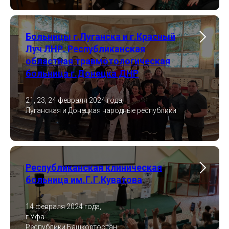
Больницы г.Луганска и г.Красный
Луч ЛНР. Республиканская
областная травмотологическая
больница г.Донецка ДНР
21, 23, 24 февраля 2024 года,
Луганская и Донецкая народные республики
Республиканская клиническая
больница им.Г.Г.Куватова
14 февраля 2024 года,
г.Уфа
Республики Башкортостан