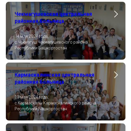
Чекмагушевская центральная
районная больница
14 мая 2024 года,
с.Чекмагуш Чекмагушевского района
Республики Башкортостан
Кармаскалинская центральная
районная больница
13 мая 2024 года,
с.Кармаскалы Кармаскалинского района
Республики Башкортостан