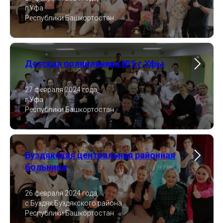
г.Уфа
Республики Башкортостан
Детская поликлиника №5 г.Уфы
27 февраля 2024 года,
г.Уфа
Республики Башкортостан
Буздякская центральная районная
больница
26 февраля 2024 года,
с.Буздяк Буздякского района
Республики Башкортостан