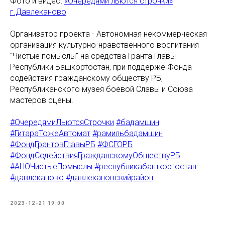
Фото и видео:
«Очередями льются строчки»
г.Давлеканово
Организатор проекта - Автономная некоммерческая
организация культурно-нравственного воспитания
"Чистые помыслы" на средства Гранта Главы
Республики Башкортостан, при поддерже Фонда
содействия гражданскому обществу РБ,
Республиканского музея боевой Славы и Союза
мастеров сцены.
#ОчередямиЛьютсяСтрочки
#бадамшин
#ГитараТожеАвтомат
#рамильбадамшин
#ФондГрантовГлавыРБ
#ФСГОРБ
#ФондСодействияГражданскомуОбществуРБ
#АНОЧистыеПомыслы
#республикабашкортостан
#давлеканово
#давлекановскийрайон
2023-12-21 19:00