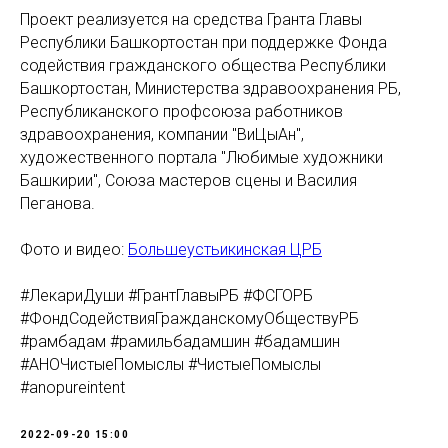
Проект реализуется на средства Гранта Главы
Республики Башкортостан при поддержке Фонда
содействия гражданского общества Республики
Башкортостан, Министерства здравоохранения РБ,
Республиканского профсоюза работников
здравоохранения, компании "ВиЦыАн",
художественного портала "Любимые художники
Башкирии", Союза мастеров сцены и Василия
Пеганова.
Фото и видео:
Большеустьикинская ЦРБ
#ЛекариДуши #ГрантГлавыРБ #ФСГОРБ
#ФондСодействияГражданскомуОбществуРБ
#рамбадам #рамильбадамшин #бадамшин
#АНОЧистыеПомыслы #ЧистыеПомыслы
#anopureintent
2022-09-20 15:00