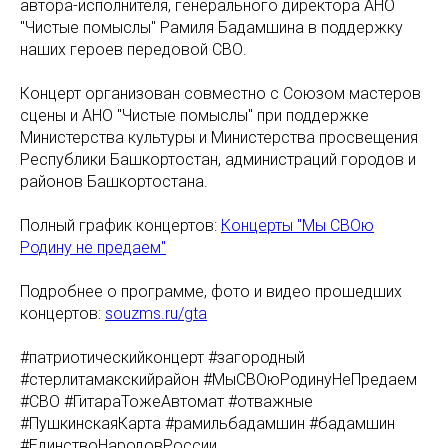
автора-исполнителя, генерального директора АНО
"Чистые помыслы" Рамиля Бадамшина в поддержку
наших героев передовой СВО.
Концерт организован совместно с Союзом мастеров
сцены и АНО "Чистые помыслы" при поддержке
Министерства культуры и Министерства просвещения
Республики Башкортостан, администраций городов и
районов Башкортостана.
Полный график концертов:
Концерты "Мы СВОю
Родину не предаем"
Подробнее о программе, фото и видео прошедших
концертов:
souzms.ru/gta
#патриотическийконцерт #загородный
#стерлитамакскийрайон #МыСВОюРодинуНеПредаем
#СВО #ГитараТожеАвтомат #отважные
#ПушкинскаяКарта #рамильбадамшин #бадамшин
#ЕдинствоНародовРоссии