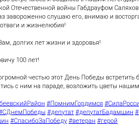
кой Отечественной войны Габдрауфом Саляхов
раз завороженно слушаю его, внимаю и востор
, отваги и жизнелюбия!
ам, долгих лет жизни и здоровья!
вичу 100 лет!
громной честью этот День Победы встретить б
тись с ним на параде, возложить цветы нашим
беевскийРайон
#ПомнимГордимся
#СилаРосс
#СДнемПобеды
#депутат
#депутатБадамшин
#
шин
#СпасибоЗаПобеду
#ветеран
#герой