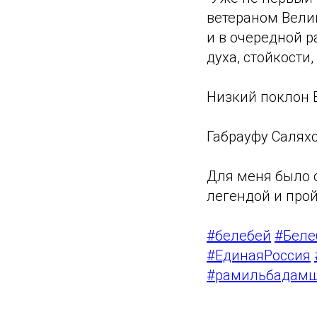
ветераном Вели
и в очередной 
духа, стойкости
Низкий поклон В
Габрауфу Саляхо
Для меня было о
легендой и прой
#белебей
#Беле
#ЕдинаяРоссия
#рамильбадам