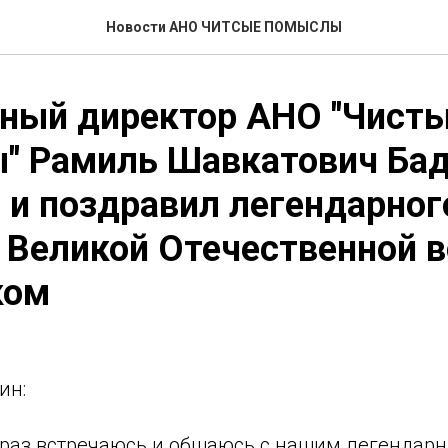
Новости АНО ЧИТСЫЕ ПОМЫСЛЫ
ьный директор АНО "Чист
" Рамиль Шавкатович Ба
 и поздравил легендарног
 Великой Отечественной 
ком
ин:
 раз встречаюсь и общаюсь с нашим легендар