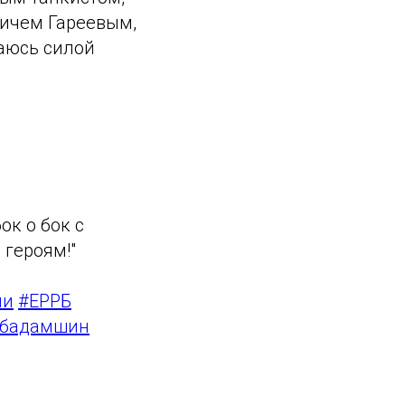
ичем Гареевым,
гаюсь силой
ок о бок с
 героям!"
ии
#ЕРРБ
бадамшин