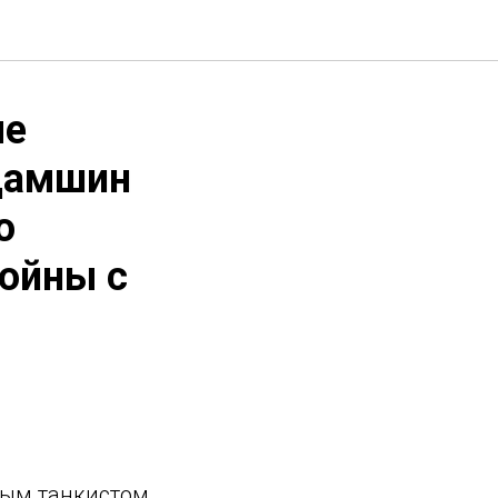
ые
дамшин
о
войны с
ным танкистом,