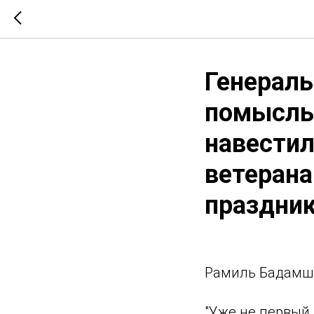
Генерал
помыслы
навестил
ветерана
праздни
Рамиль Бадамш
"Уже не первый