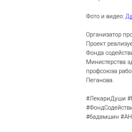
Фото и видео:
Да
Организатор про
Проект реализу
Фонда содейств
Министерства з
профсоюза рабо
Пеганова.
#ЛекариДуши #
#ФондСодейств
#бадамшин #АН