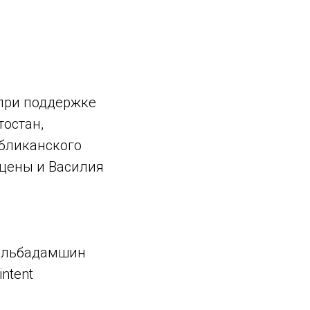
 при поддержке
остан,
убликанского
сцены и Василия
ильбадамшин
ntent