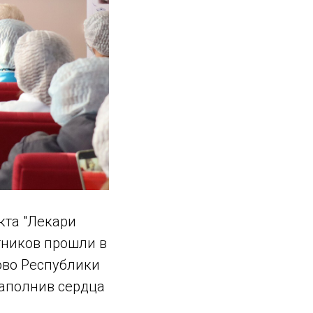
кта "Лекари
тников прошли в
ово Республики
наполнив сердца