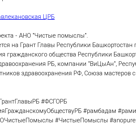
влекановская ЦРБ
екта - АНО "Чистые помыслы".
ется на Грант Главы Республики Башкортостан
ия гражданского общества Республики Башкорт
дравоохранения РБ, компании "ВиЦыАн", Респ
тников здравоохранения РФ, Союза мастеров 
ГрантГлавыРБ #ФСГОРБ
ияГражданскомуОбществуРБ #рамбадам #рам
ОЧистыеПомыслы #ЧистыеПомыслы #anopurei