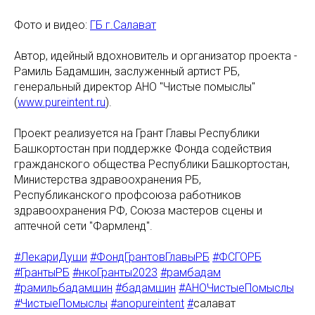
Фото и видео:
ГБ г.Салават
Автор, идейный вдохновитель и организатор проекта -
Рамиль Бадамшин, заслуженный артист РБ,
генеральный директор АНО "Чистые помыслы"
(
www.pureintent.ru
).
Проект реализуется на Грант Главы Республики
Башкортостан при поддержке Фонда содействия
гражданского общества Республики Башкортостан,
Министерства здравоохранения РБ,
Республиканского профсоюза работников
здравоохранения РФ, Союза мастеров сцены и
аптечной сети "Фармленд".
#ЛекариДуши
#ФондГрантовГлавыРБ
#ФСГОРБ
#ГрантыРБ
#нкоГранты2023
#рамбадам
#рамильбадамшин
#бадамшин
#АНОЧистыеПомыслы
#ЧистыеПомыслы
#anopureintent
#
салават