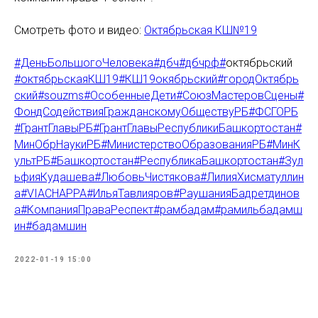
Смотреть фото и видео:
Октябрьская КШ№19
#ДеньБольшогоЧеловека#дбч#дбчрф#
октябрьский
#октябрьскаяКШ19#КШ19окябрьский#городОктябрь
ский#souzms#ОсобенныеДети#СоюзМастеровСцены#
ФондСодействияГражданскомуОбществуРБ#ФСГОРБ
#ГрантГлавыРБ#ГрантГлавыРеспубликиБашкортостан#
МинОбрНаукиРБ#МинистерствоОбразованияРБ#МинК
ультРБ#Башкортостан#РеспубликаБашкортостан#Зул
ьфияКудашева#ЛюбовьЧистякова#ЛилияХисматуллин
а#VIACHAPPA#ИльяТавлияров#РаушанияБадретдинов
а#КомпанияПраваРеспект#рамбадам#рамильбадамш
ин#бадамшин
2022-01-19 15:00