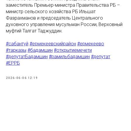
заместитель Премьер-министра Правительства РБ –
министр сельского хозяйства РБ Ильшат
Фазрахманов и председатель Центрального
духовного управления мусульман России, Верховный
муфтий Талгат Таджуддин.
#сабантуй
#ермекеевскийрайон
#ермекеево
#тарказы
#бадамшин
#открытиемечети
#депутатБадамшин
#рамильбадамшин
#депутат
#ЕРРБ
2026-06-06 12:19