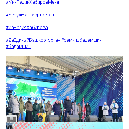
#МинРадийХабировМенән
#БерҙәмБашҡортостан
#ZаРадияХабирова
#ZаЕдиныйБашкортостан
#рамильбадамшин
#бадамшин