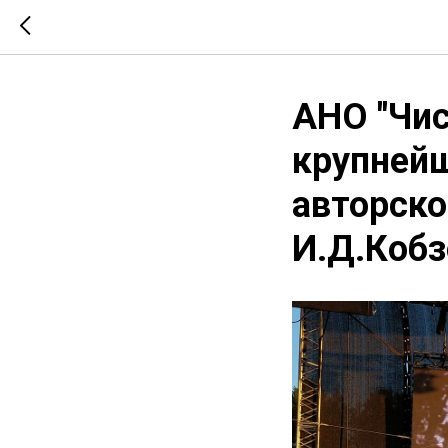
АНО "Чис
крупней
авторско
И.Д.Кобз