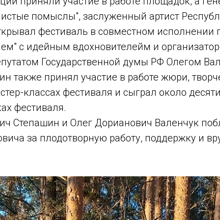
ции приняли участие в работе площадок, а ге
Чистые помыслы", заслуженный артист Респуб
ткрывал фестиваль в совместном исполнении 
аем" с идейным вдохновителейм и организато
депутатом Государственной думы РФ Олегом Ва
н также принял участие в работе жюри, творч
стер-классах фестиваля и сыграл около десяти
ах фестиваля.
ич Степашин и Олег Дорианович Валенчук по
вича за плодотворную работу, поддержку и в