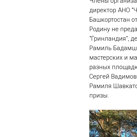
Члены организа
директор АНО "
Башкортостан о
Родину не пред
"Гринландия", 
Рамиль Бадамши
мастерских и ма
разных площадк
Сергей Вадимов
Рамиля Шавкато
призы.