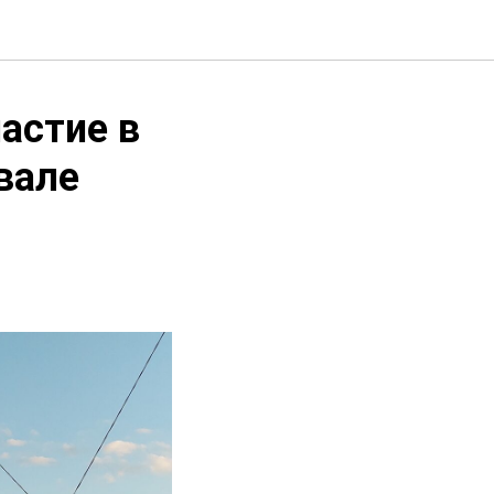
астие в
вале