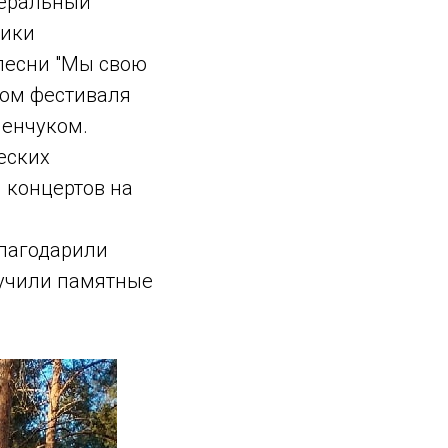
неральный
лики
песни "Мы свою
ром фестиваля
ленчуком.
еских
 концертов на
благодарили
ручили памятные