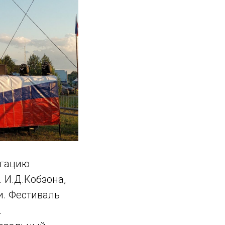
егацию
 И.Д.Кобзона,
и. Фестиваль
.