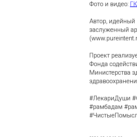
Фото и видео:
ГК
Автор, идейный
заслуженный ар
(www.pureintent.r
Проект реализу
Фонда содейств
Министерства з
здравоохранения
#ЛекариДуши #
#рамбадам #ра
#ЧистыеПомыслы