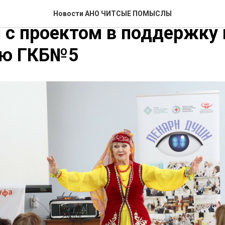
ля 2024 года "Лекари душ
Новости АНО ЧИТСЫЕ ПОМЫСЛЫ
 с проектом в поддержку 
ую ГКБ№5