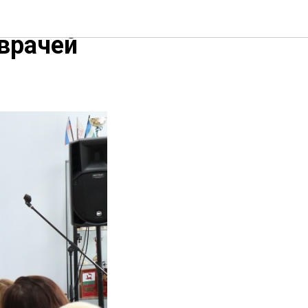
и"
врачей