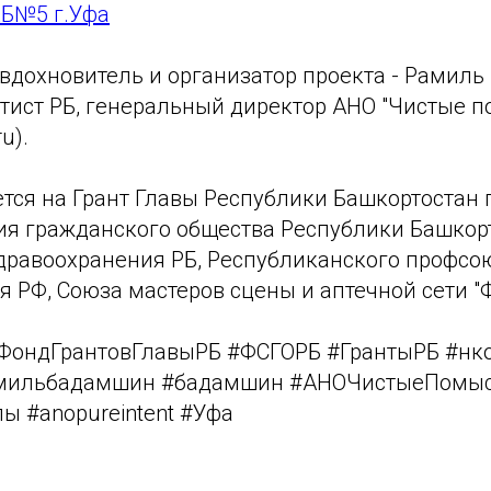
Б№5 г.Уфа
 вдохновитель и организатор проекта - Рамиль
тист РБ, генеральный директор АНО "Чистые 
u).
ется на Грант Главы Республики Башкортостан
ия гражданского общества Республики Башкорт
дравоохранения РБ, Республиканского профсо
 РФ, Союза мастеров сцены и аптечной сети "
ФондГрантовГлавыРБ #ФСГОРБ #ГрантыРБ #нк
мильбадамшин #бадамшин #АНОЧистыеПомы
 #anopureintent #Уфа