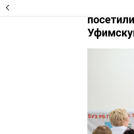
12 февра
посетили
Уфимск