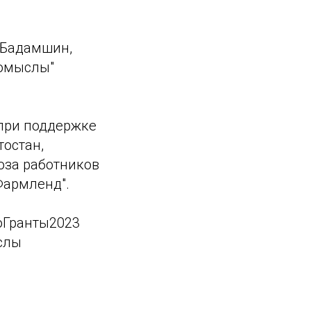
 Бадамшин,
помыслы"
 при поддержке
остан,
юза работников
Фармленд".
оГранты2023
слы