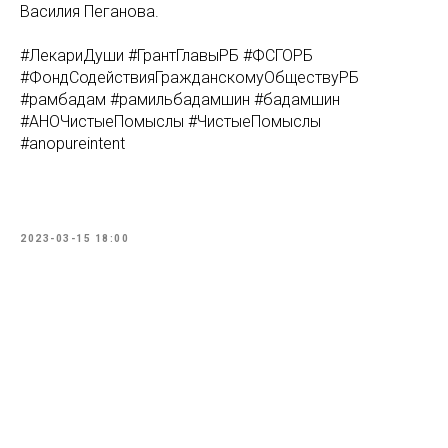
Василия Пеганова.
#ЛекариДуши #ГрантГлавыРБ #ФСГОРБ
#ФондСодействияГражданскомуОбществуРБ
#рамбадам #рамильбадамшин #бадамшин
#АНОЧистыеПомыслы #ЧистыеПомыслы
#anopureintent
2023-03-15 18:00
Tilda
Made on