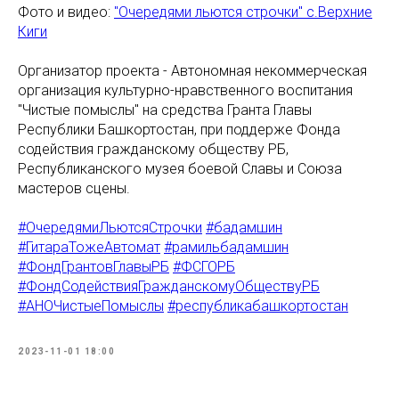
Фото и видео:
"Очередями льются строчки" с.Верхние
Киги
Организатор проекта - Автономная некоммерческая
организация культурно-нравственного воспитания
"Чистые помыслы" на средства Гранта Главы
Республики Башкортостан, при поддерже Фонда
содействия гражданскому обществу РБ,
Республиканского музея боевой Славы и Союза
мастеров сцены.
#ОчередямиЛьютсяСтрочки
#бадамшин
#ГитараТожеАвтомат
#рамильбадамшин
#ФондГрантовГлавыРБ
#ФСГОРБ
#ФондСодействияГражданскомуОбществуРБ
#АНОЧистыеПомыслы
#республикабашкортостан
2023-11-01 18:00