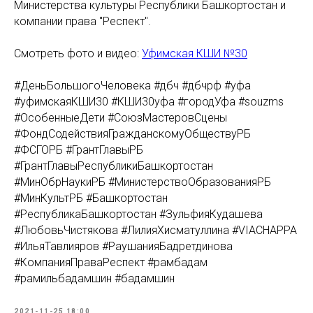
Министерства культуры Республики Башкортостан и
компании права "Респект".
Смотреть фото и видео:
Уфимская КШИ №30
#ДеньБольшогоЧеловека #дбч #дбчрф #уфа
#уфимскаяКШИ30 #КШИ30уфа #городУфа #souzms
#ОсобенныеДети #СоюзМастеровСцены
#ФондСодействияГражданскомуОбществуРБ
#ФСГОРБ #ГрантГлавыРБ
#ГрантГлавыРеспубликиБашкортостан
#МинОбрНаукиРБ #МинистерствоОбразованияРБ
#МинКультРБ #Башкортостан
#РеспубликаБашкортостан #ЗульфияКудашева
#ЛюбовьЧистякова #ЛилияХисматуллина #VIACHAPPA
#ИльяТавлияров #РаушанияБадретдинова
#КомпанияПраваРеспект #рамбадам
#рамильбадамшин #бадамшин
2021-11-25 18:00