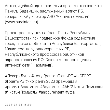
Автор, идейный вдохновитель и организатор проекта -
Рамиль Бадамшин, заслуженный артист РБ,
генеральный директор АНО "Чистые помыслы"
(www.pureintent.ru).
Проект реализуется на Грант Главы Республики
Башкортостан при поддержке Фонда содействия
гражданского общества Республики Башкортостан,
Министерства здравоохранения РБ,
Республиканского профсоюза работников
здравоохранения РФ, Союза мастеров сцены и
аптечной сети "Фармленд".
#ЛекариДуши #ФондГрантовГлавыРБ #ФСГОРБ
#ГрантыРБ #нкоГранты2023 #рамбадам
#рамильбадамшин #бадамшин #АНОЧистыеПомыслы
#ЧистыеПомыслы #anopureintent #уфа
2024-03-06 18:00