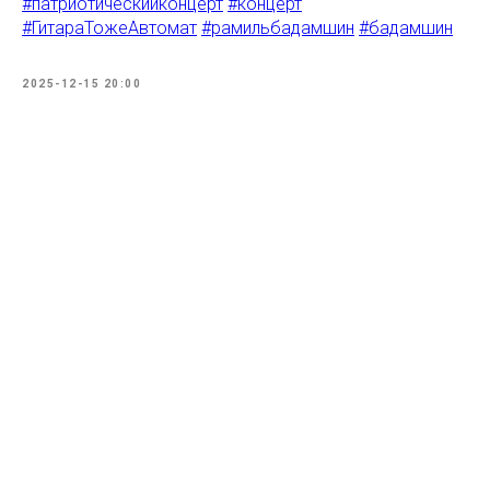
#патриотическийконцерт
#концерт
#ГитараТожеАвтомат
#рамильбадамшин
#бадамшин
2025-12-15 20:00