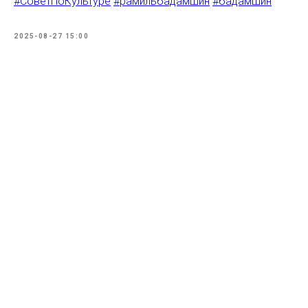
#СоветПоКультуре
#рамильбадамшин
#бадамшин
2025-08-27 15:00