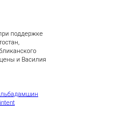
 при поддержке
остан,
убликанского
сцены и Василия
ильбадамшин
ntent