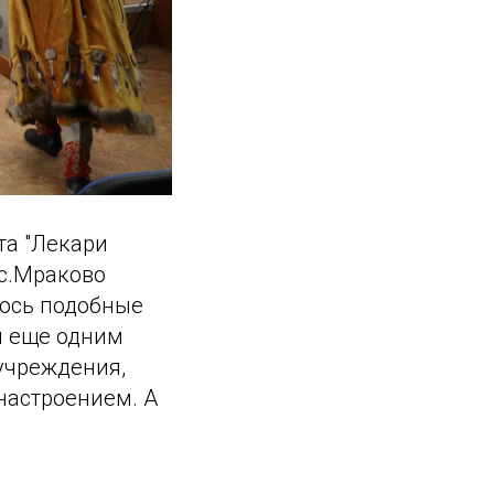
та "Лекари
с.Мраково
лось подобные
и еще одним
учреждения,
настроением. А