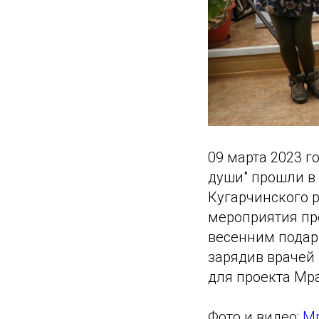
09 марта 2023 г
души" прошли в
Кугарчинского 
мероприятия пр
весенним подар
зарядив врачей
для проекта Мра
Фото и видео:
Мр