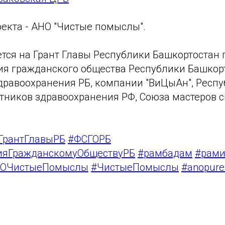
екта - АНО "Чистые помыслы".
ется на Грант Главы Республики Башкортостан
ия гражданского общества Республики Башкорт
дравоохранения РБ, компании "ВиЦыАн", Респ
тников здравоохранения РФ, Союза мастеров 
ГрантГлавыРБ
#ФСГОРБ
ияГражданскомуОбществуРБ
#рамбадам
#рам
ОЧистыеПомыслы
#ЧистыеПомыслы
#anopurei