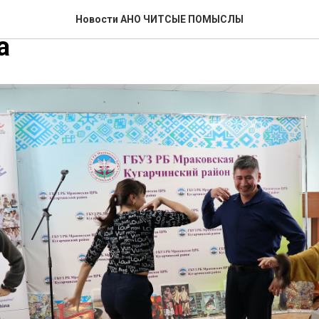
уши в Мраковской ЦРБ 9 
Новости АНО ЧИТСЫЕ ПОМЫСЛЫ
а