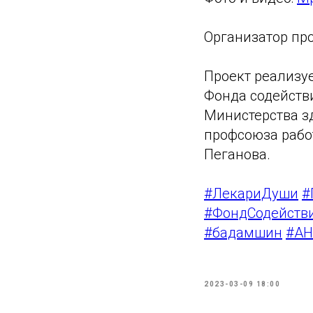
Организатор про
Проект реализу
Фонда содейств
Министерства з
профсоюза рабо
Пеганова.
#ЛекариДуши
#
#ФондСодейств
#бадамшин
#АН
2023-03-09 18:00