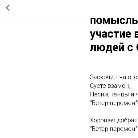
Генерал
помыслы
участие 
людей с
Заскочил на ого
Суете взамен,
Песни, танцы и 
"Ветер перемен"
Хорошая добрая
"Ветер перемен"