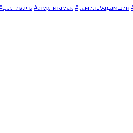
#фестиваль
#стерлитамак
#рамильбадамшин