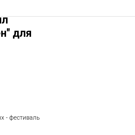
ые
ял
н" для
х - фестиваль