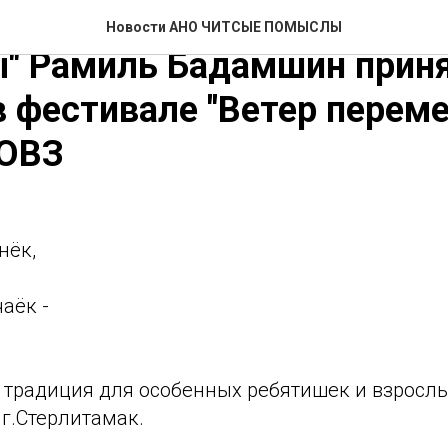
ьный директор АНО "Чист
Новости АНО ЧИТСЫЕ ПОМЫСЛЫ
" Рамиль Бадамшин прин
в фестивале "Ветер переме
 ОВЗ
нёк,
чаёк -
!
 традиция для особенных ребятишек и взрослы
 г.Стерлитамак.