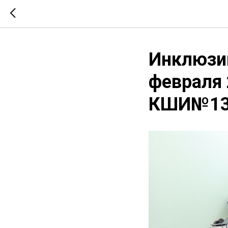
Инклюзив
февраля 
КШИ№1