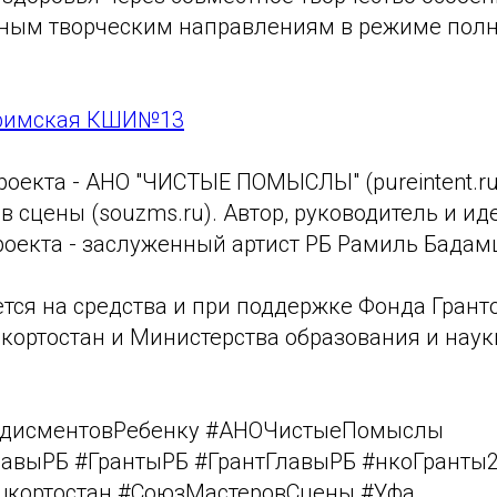
зным творческим направлениям в режиме пол
фимская КШИ№13
оекта - АНО "ЧИСТЫЕ ПОМЫСЛЫ" (pureintent.ru
 сцены (souzms.ru). Автор, руководитель и и
роекта - заслуженный артист РБ Рамиль Бадам
тся на средства и при поддержке Фонда Грант
кортостан и Министерства образования и наук
дисментовРебенку #АНОЧистыеПомыслы
авыРБ #ГрантыРБ #ГрантГлавыРБ #нкоГранты
шкортостан #СоюзМастеровСцены #Уфа