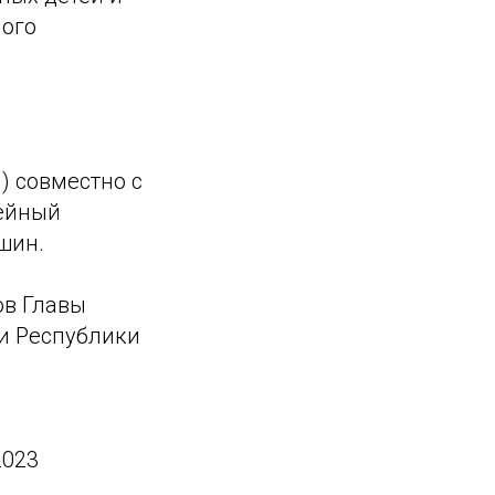
ного
) совместно с
дейный
шин.
ов Главы
и Республики
2023