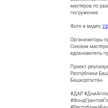
мастеров по ра
погружения.
Фото и видео:
У
Организаторы пр
Союзом мастеров
вдохновитель п
Проект реализуе
Республики Баш
Башкортостан.
#ДАР #ДниАпло
#ФондГрантовГл
#РеспубликаБа