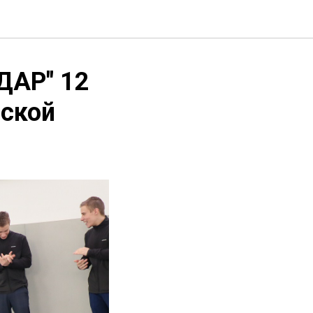
ДАР" 12
мской