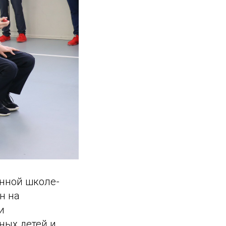
нной школе-
н на
и
ных детей и