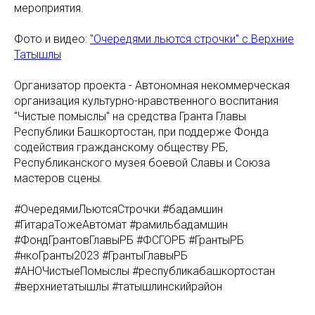
мероприятия.
Фото и видео:
"Очередями льются строчки" с.Верхние
Татышлы
Организатор проекта - Автономная некоммерческая
организация культурно-нравственного воспитания
"Чистые помыслы" на средства Гранта Главы
Республики Башкортостан, при поддерже Фонда
содействия гражданскому обществу РБ,
Республиканского музея боевой Славы и Союза
мастеров сцены.
#ОчередямиЛьютсяСтрочки #бадамшин
#ГитараТожеАвтомат #рамильбадамшин
#ФондГрантовГлавыРБ #ФСГОРБ #ГрантыРБ
#нкоГранты2023 #ГрантыГлавыРБ
#АНОЧистыеПомыслы #республикабашкортостан
#верхниетатышлы #татышлинскийрайон