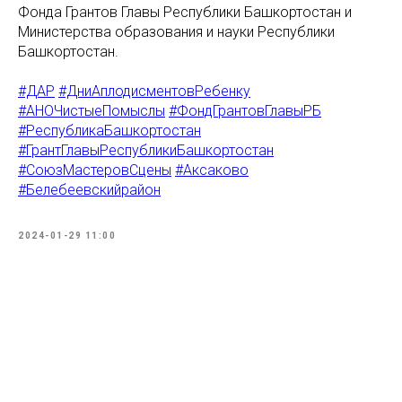
Фонда Грантов Главы Республики Башкортостан и
Министерства образования и науки Республики
Башкортостан.
#ДАР
#ДниАплодисментовРебенку
#АНОЧистыеПомыслы
#ФондГрантовГлавыРБ
#РеспубликаБашкортостан
#ГрантГлавыРеспубликиБашкортостан
#СоюзМастеровСцены
#Аксаково
#Белебеевскийрайон
2024-01-29 11:00