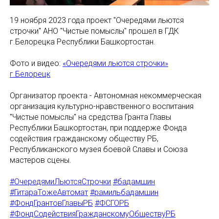
19 ноября 2023 года проект "Очередями льются
строчки" АНО "Чистые помыслы" прошел в ГДК
г.Белорецка Республики Башкортостан.
Фото и видео:
«Очередями льются строчки»
г.Белорецк
Организатор проекта - Автономная некоммерческая
организация культурно-нравственного воспитания
"Чистые помыслы" на средства Гранта Главы
Республики Башкортостан, при поддерже Фонда
содействия гражданскому обществу РБ,
Республиканского музея боевой Славы и Союза
мастеров сцены.
#ОчередямиЛьютсяСтрочки
#бадамшин
#ГитараТожеАвтомат
#рамильбадамшин
#ФондГрантовГлавыРБ
#ФСГОРБ
#ФондСодействияГражданскомуОбществуРБ