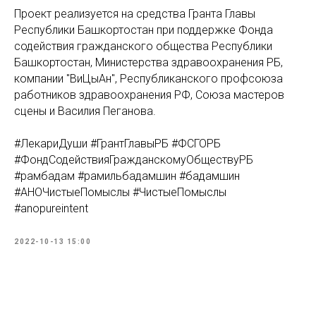
Проект реализуется на средства Гранта Главы
Республики Башкортостан при поддержке Фонда
содействия гражданского общества Республики
Башкортостан, Министерства здравоохранения РБ,
компании "ВиЦыАн", Республиканского профсоюза
работников здравоохранения РФ, Союза мастеров
сцены и Василия Пеганова.
#ЛекариДуши #ГрантГлавыРБ #ФСГОРБ
#ФондСодействияГражданскомуОбществуРБ
#рамбадам #рамильбадамшин #бадамшин
#АНОЧистыеПомыслы #ЧистыеПомыслы
#anopureintent
2022-10-13 15:00