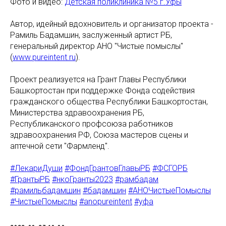
Фото и видео:
Детская поликлиника №5 г.Уфы
Автор, идейный вдохновитель и организатор проекта -
Рамиль Бадамшин, заслуженный артист РБ,
генеральный директор АНО "Чистые помыслы"
(
www.pureintent.ru
).
Проект реализуется на Грант Главы Республики
Башкортостан при поддержке Фонда содействия
гражданского общества Республики Башкортостан,
Министерства здравоохранения РБ,
Республиканского профсоюза работников
здравоохранения РФ, Союза мастеров сцены и
аптечной сети "Фармленд".
#ЛекариДуши
#ФондГрантовГлавыРБ
#ФСГОРБ
#ГрантыРБ
#нкоГранты2023
#рамбадам
#рамильбадамшин
#бадамшин
#АНОЧистыеПомыслы
#ЧистыеПомыслы
#anopureintent
#уфа