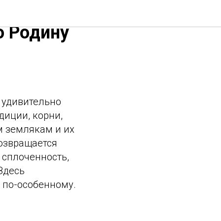
ю Родину
 удивительно
диции, корни,
м землякам и их
возвращается
 сплоченность,
Здесь
 по-особенному.