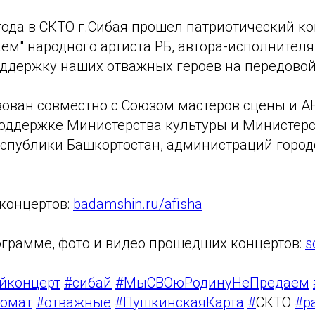
года в СКТО г.Сибая прошел патриотический к
ем" народного артиста РБ, автора-исполнител
ддержку наших отважных героев на передовой
зован совместно с Союзом мастеров сцены и А
оддержке Министерства культуры и Министерс
спублики Башкортостан, администраций город
концертов:
badamshin.ru/afisha
ограмме, фото и видео прошедших концертов:
s
йконцерт
#сибай
#МыСВОюРодинуНеПредаем
томат
#отважные
#ПушкинскаяКарта
#
СКТО
#р