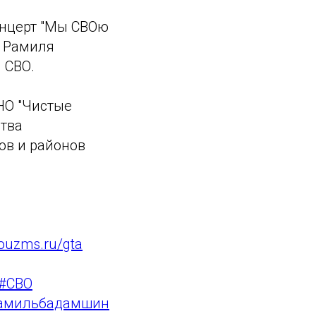
онцерт "Мы СВОю
я Рамиля
 СВО.
НО "Чистые
тва
ов и районов
ouzms.ru/gta
#СВО
амильбадамшин