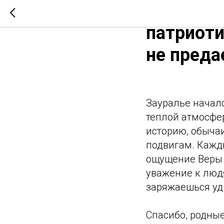
Первый в
патриот
не преда
Зауралье начало
теплой атмосфер
историю, обыча
подвигам. Кажды
ощущение Веры в
уважение к людя
заряжаешься уд
Спасибо, родные