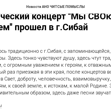
 Зауралье Башкортостана
Новости АНО ЧИТСЫЕ ПОМЫСЛЫ
ический концерт "Мы СВО
ем" прошел в г.Сибай
сь традиционно с г.Сибая, с запоминающейся,
ы. Здесь тонко чувствуют душу, здесь чтут тра
и, с огромным уважением к героям, к отважны
й раз приезжая в эти края, после концертов 
 Свет, доброту, человечность, взаимовыручку,
м, к своей земле, к истокам, к малой Родине. 
ивительным образом, здесь даже песни звучат
!