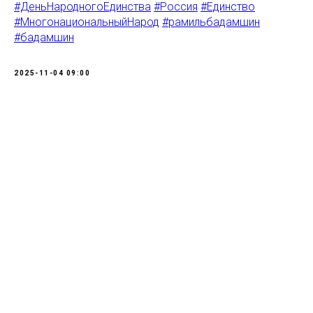
#ДеньНародногоЕдинства
#Россия
#Единство
#МногонациональныйНарод
#рамильбадамшин
#бадамшин
2025-11-04 09:00