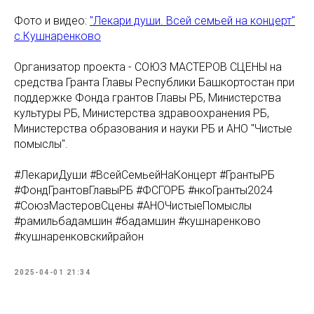
Фото и видео:
"Лекари души. Всей семьей на концерт"
с.Кушнаренково
Организатор проекта - СОЮЗ МАСТЕРОВ СЦЕНЫ на
средства Гранта Главы Республики Башкортостан при
поддержке Фонда грантов Главы РБ, Министерства
культуры РБ, Министерства здравоохранения РБ,
Министерства образования и науки РБ и АНО "Чистые
помыслы".
#ЛекариДуши #ВсейСемьейНаКонцерт #ГрантыРБ
#ФондГрантовГлавыРБ #ФСГОРБ #нкоГранты2024
#СоюзМастеровСцены #АНОЧистыеПомыслы
#рамильбадамшин #бадамшин #кушнаренково
#кушнаренковскийрайон
2025-04-01 21:34