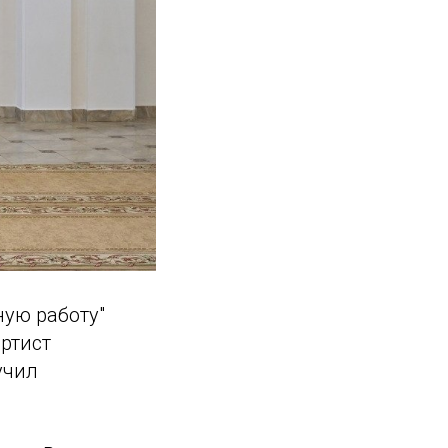
ную работу"
ртист
учил