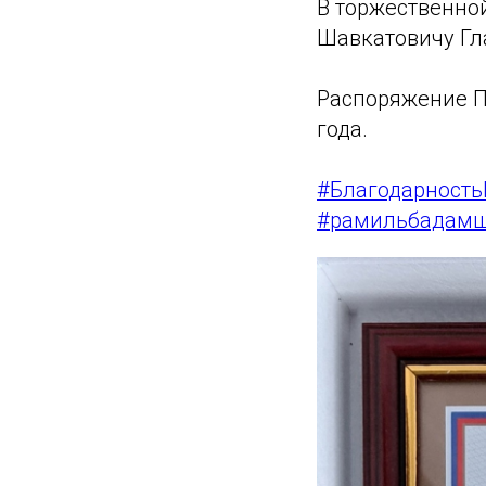
В торжественно
Шавкатовичу Гл
Распоряжение П
года.
#Благодарност
#рамильбадам