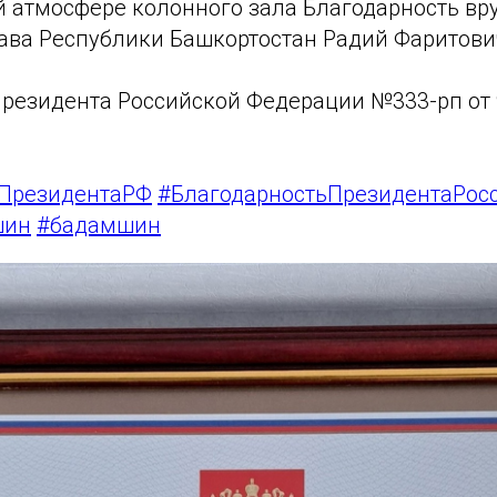
й атмосфере колонного зала Благодарность в
ава Республики Башкортостан Радий Фаритови
резидента Российской Федерации №333-рп от 
ьПрезидентаРФ
#БлагодарностьПрезидентаРос
шин
#бадамшин