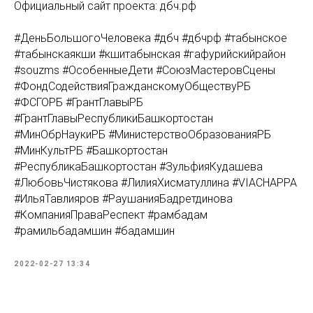
Официальный сайт проекта: дбч.рф
#ДеньБольшогоЧеловека #дбч #дбчрф #табынское
#табынскаякши #кшитабынская #гафурийскийрайон
#souzms #ОсобенныеДети #СоюзМастеровСцены
#ФондСодействияГражданскомуОбществуРБ
#ФСГОРБ #ГрантГлавыРБ
#ГрантГлавыРеспубликиБашкортостан
#МинОбрНаукиРБ #МинистерствоОбразованияРБ
#МинКультРБ #Башкортостан
#РеспубликаБашкортостан #ЗульфияКудашева
#ЛюбовьЧистякова #ЛилияХисматуллина #VIACHAPPA
#ИльяТавлияров #РаушанияБадретдинова
#КомпанияПраваРеспект #рамбадам
#рамильбадамшин #бадамшин
2022-02-27 13:34