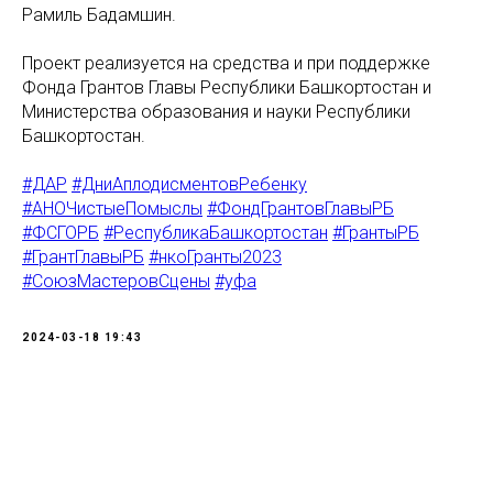
Рамиль Бадамшин.
Проект реализуется на средства и при поддержке
Фонда Грантов Главы Республики Башкортостан и
Министерства образования и науки Республики
Башкортостан.
#ДАР
#ДниАплодисментовРебенку
#АНОЧистыеПомыслы
#ФондГрантовГлавыРБ
#ФСГОРБ
#РеспубликаБашкортостан
#ГрантыРБ
#ГрантГлавыРБ
#нкоГранты2023
#СоюзМастеровСцены
#уфа
2024-03-18 19:43