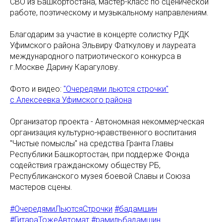
СВО из Башкортостана, мастер-класс по сценической
работе, поэтическому и музыкальному направлениям.
Благодарим за участие в концерте солистку РДК
Уфимского района Эльвиру Фаткулову и лауреата
международного патриотического конкурса в
г.Москве Дарину Карагулову.
Фото и видео:
"Очередями льются строчки"
с.Алексеевка Уфимского района
Организатор проекта - Автономная некоммерческая
организация культурно-нравственного воспитания
"Чистые помыслы" на средства Гранта Главы
Республики Башкортостан, при поддерже Фонда
содействия гражданскому обществу РБ,
Республиканского музея боевой Славы и Союза
мастеров сцены.
#ОчередямиЛьютсяСтрочки
#бадамшин
#ГитараТожеАвтомат
#рамильбадамшин