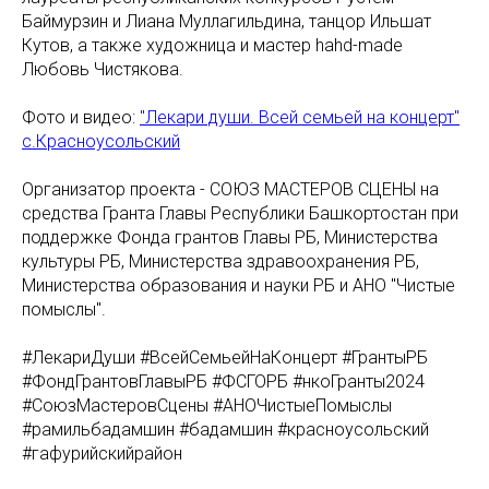
Баймурзин и Лиана Муллагильдина, танцор Ильшат
Кутов, а также художница и мастер hahd-made
Любовь Чистякова.
Фото и видео:
"Лекари души. Всей семьей на концерт"
с.Красноусольский
Организатор проекта - СОЮЗ МАСТЕРОВ СЦЕНЫ на
средства Гранта Главы Республики Башкортостан при
поддержке Фонда грантов Главы РБ, Министерства
культуры РБ, Министерства здравоохранения РБ,
Министерства образования и науки РБ и АНО "Чистые
помыслы".
#ЛекариДуши #ВсейСемьейНаКонцерт #ГрантыРБ
#ФондГрантовГлавыРБ #ФСГОРБ #нкоГранты2024
#СоюзМастеровСцены #АНОЧистыеПомыслы
#рамильбадамшин #бадамшин #красноусольский
#гафурийскийрайон