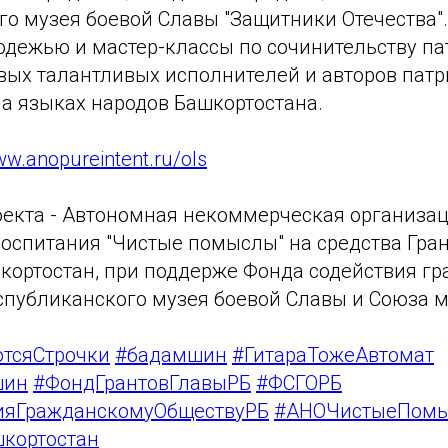
го музея боевой Славы "Защитники Отечества"
одежью и мастер-классы по сочинительству па
овых талантливых исполнителей и авторов пат
на языках народов Башкортостана.
w.anopureintent.ru/ols
оекта - Автономная некоммерческая организац
воспитания "Чистые помыслы" на средства Гра
кортостан, при поддерже Фонда содействия г
спубликанского музея боевой Славы и Союза м
тсяСтрочки
#бадамшин
#ГитараТожеАвтомат
шин
#ФондГрантовГлавыРБ
#ФСГОРБ
ияГражданскомуОбществуРБ
#АНОЧистыеПом
кортостан