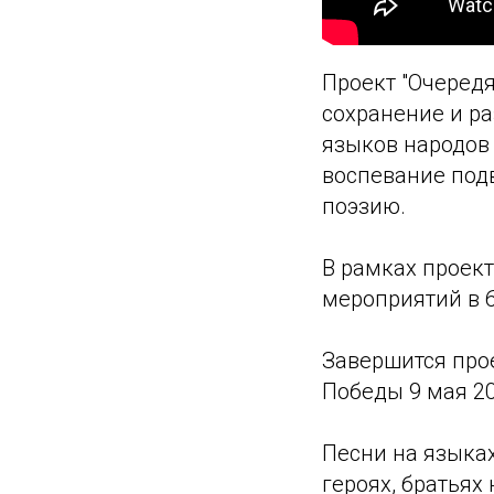
Проект "Очеред
сохранение и р
языков народов 
воспевание подв
поэзию.
В рамках проек
мероприятий в 6
Завершится про
Победы 9 мая 20
Песни на языках
героях, братьях