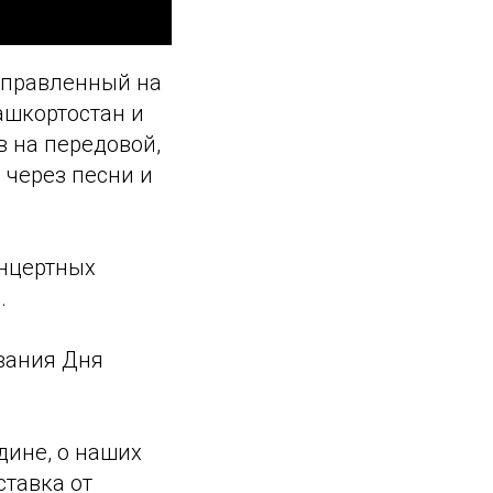
аправленный на
ашкортостан и
в на передовой,
 через песни и
онцертных
.
вания Дня
дине, о наших
ставка от