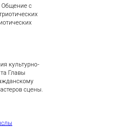
. Общение с
триотических
риотических
ия культурно-
нта Главы
ражданскому
астеров сцены.
ыслы