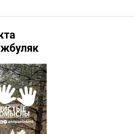
кта
ижбуляк