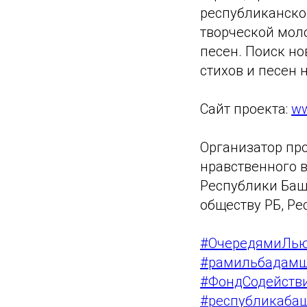
республиканско
творческой мол
песен. Поиск н
стихов и песен 
Сайт проекта:
ww
Организатор пр
нравственного 
Республики Баш
обществу РБ, Ре
#ОчередямиЛью
#рамильбадам
#ФондСодейств
#республикабаш