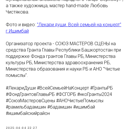
а также художница, мастер hand-made Любовь
Чистякова.
Фото и видео:
"Лекари души. Всей семьей на концерт"
г.Ишимбай
Организатор проекта - СОЮЗ МАСТЕРОВ СЦЕНЫ на
средства Гранта Главы Республики Башкортостан при
поддержке Фонда грантов Главы РБ, Министерства
культуры РБ, Министерства здравоохранения РБ,
Министерства образования и науки РБ и АНО "Чистые
помыслы".
#ЛекариДуши #ВсейСемьейНаКонцерт #ГрантыРБ
#ФондГрантовГлавыРБ #ФСГОРБ #нкоГранты2024
#СоюзМастеровСцены #АНОЧистыеПомыслы
#рамильбадамшин #бадамшин #ишимбай
#ишимбайскийрайон
2025-04-04 22:27