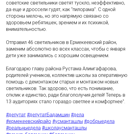
советские светильники светят тускло, неэффективно,
да еще и дроссели гудят, как "пилорама". С одной
стороны мелочь, но это напрямую связано со
здоровьем ребятишек, зрением и их психикой,
внимательностью.
Отправил 46 светильников в Ермекеевский район,
заменим абсолютно во всех классах, чтобы с января
дети уже занимались с хорошим освещением.
Благодарю главу района Рустама Алимгафарова,
родителей учеников, коллектив школы за оперативную
помощь с демонтажом старых и монтажом новых
светильников. Так здорово, что есть понимание,
отклик и единство, ради благополучия детей! Теперь в
13 аудиториях стало гораздо светлее и комфортнее".
#депутат
#депутатБадамшин
#дела
#ермекеевскийрайо
#усманташлы
#добрыедела
#реальныедела
#школаусманташлы