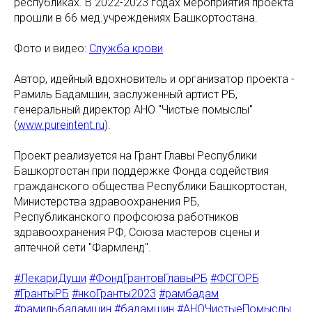
республиках. В 2022-2023 годах мероприятия проекта
прошли в 66 мед.учреждениях Башкортостана.
Фото и видео:
Служба крови
Автор, идейный вдохновитель и организатор проекта -
Рамиль Бадамшин, заслуженный артист РБ,
генеральный директор АНО "Чистые помыслы"
(
www.pureintent.ru
).
Проект реализуется на Грант Главы Республики
Башкортостан при поддержке Фонда содействия
гражданского общества Республики Башкортостан,
Министерства здравоохранения РБ,
Республиканского профсоюза работников
здравоохранения РФ, Союза мастеров сцены и
аптечной сети "Фармленд".
#ЛекариДуши
#ФондГрантовГлавыРБ
#ФСГОРБ
#ГрантыРБ
#нкоГранты2023
#рамбадам
#рамильбадамшин
#бадамшин
#АНОЧистыеПомыслы