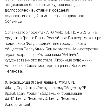
выдающихся башкирских художников для
долгосрочной выставки и создания
оздоравливающей атмосферы в коридорах
больницы.
Организатор проекта - АНО "ЧИСТЫЕ ПОМЫСЛЫ" на
средства Гранта Главы Республики Башкортостан при
поддержке Фонда содействия гражданского
общества Республики Башкортостан, Министерства
здравоохранения РБ, компании "ВиЦыАн",
художественного портала "Любимые художники
Башкирии", Союза мастеров сцены и Василия
Пеганова.
#ЛекариДуши #ГрантГлавыРБ #ФСГОРБ
#ФондСодействияГражданскомуОбществуРБ
#рамбадам #рамильбадамшин #бадамшин
#АНОЧистыеПомыслы #ЧистыеПомыслы
#anopureintent